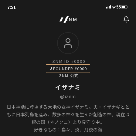
7:51
55
IZNM ID #0000
FOUNDER #0000
IZNM 公式
イザナミ
@iznm
日本神話に登場する大地の女神イザナミ。夫・イザナギとと
もに日本列島を産み、数多の神々を生んだ創造の神。現在は
根の国（ネノクニ）より見守り中。
好きなもの：島々、炎、月夜の海